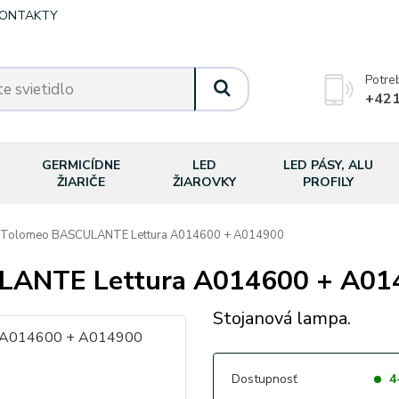
ONTAKTY
Potre
+421
GERMICÍDNE
LED
LED PÁSY, ALU
ŽIARIČE
ŽIAROVKY
PROFILY
Tolomeo BASCULANTE Lettura A014600 + A014900
ANTE Lettura A014600 + A01
Stojanová lampa.
Dostupnosť
4