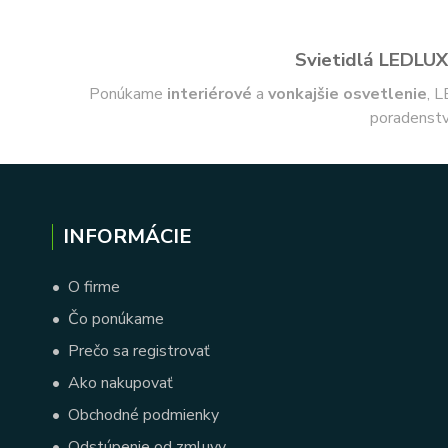
Svietidlá LEDLUX 
Ponúkame
interiérové
a
vonkajšie
osvetlenie
, L
poradenstv
INFORMÁCIE
•
O firme
•
Čo ponúkame
•
Prečo sa registrovať
•
Ako nakupovať
•
Obchodné podmienky
•
Odstúpenie od zmluvy