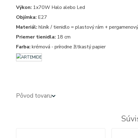
Výkon:
1x70W Halo alebo Led
Objímka:
E27
Materiál:
hliník / tienidlo = plastový rám + pergamenový
Priemer tienidla:
18 cm
Farba:
krémová - prírodne žltkastý papier
stojate - stojata, stojace - stojaca, stojacie - stojacia, stojanova - stojanove, lampy - lampa, svietidlo - 
Pôvod tovaru
Súvi