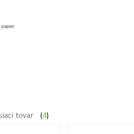
 papier
svietidla, svetlo - svetla, osvetlenie
siaci tovar
4