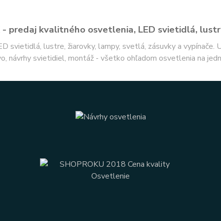
- predaj kvalitného osvetlenia, LED svietidlá, lustr
ED svietidlá, lustre, žiarovky, lampy, svetlá, zásuvky a vypínače.
o, návrhy svietidiel, montáž - všetko ohľadom osvetlenia na jed