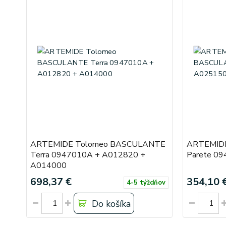
ARTEMIDE Tolomeo BASCULANTE
ARTEMID
Terra 0947010A + A012820 +
Parete 0
A014000
698,37 €
354,10 
4-5 týždňov
Do košíka