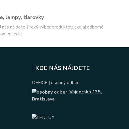
e, lampy, žiarovky
 U nás nájdete široký výber produktov, ako aj odborné
nom mieste.
KDE NÁS NÁJDETE
OFFICE
|
osobný odber
Vajnorská 135
,
Bratislava