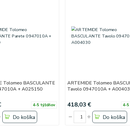
E Tolomeo BASCULANTE
ARTEMIDE Tolomeo BASC
947010A + A025150
Tavolo 0947010A + A0040
€
418,03 €
4-5 týždňov
4-5
Do košíka
Do košíka