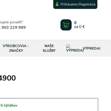
Prihlásenie | Registrácia
bujete poradiť?
0
za
0 €
 903 229 989
VÝROBCOVIA -
NAŠE
VÝPREDAJ
ZNAČKY
SLUŽBY
4900
-5 týždňov