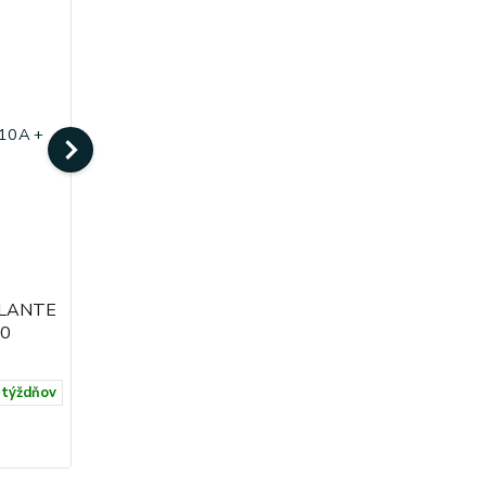
ULANTE
ARTEMIDE Tolomeo BASCULANTE
30
Tavolo clamp 0947010A + A004100
349,18 €
 týždňov
4-5 týždňov
Do košíka