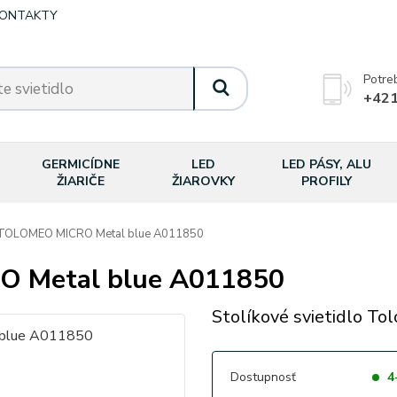
ONTAKTY
Potre
+421
GERMICÍDNE
LED
LED PÁSY, ALU
ŽIARIČE
ŽIAROVKY
PROFILY
OLOMEO MICRO Metal blue A011850
 Metal blue A011850
Stolíkové svietidlo To
Dostupnosť
4