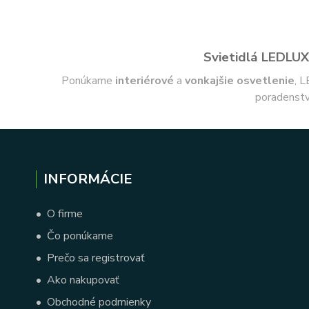
Svietidlá LEDLUX 
Ponúkame
interiérové
a
vonkajšie
osvetlenie
, L
poradenstv
INFORMÁCIE
•
O firme
•
Čo ponúkame
•
Prečo sa registrovať
•
Ako nakupovať
•
Obchodné podmienky