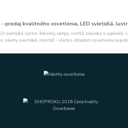
- predaj kvalitného osvetlenia, LED svietidlá, lustr
ED svietidlá, lustre, žiarovky, lampy, svetlá, zásuvky a vypínače.
o, návrhy svietidiel, montáž - všetko ohľadom osvetlenia na jed