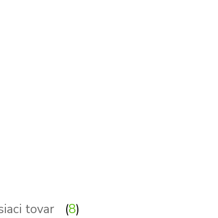
stolova, stolove - stolna, stolne - stolíková, st
siaci tovar
8