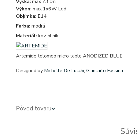
Výška:
max 73 cm
Výkon:
max 1x6W Led
Objímka:
E14
Farba:
modrá
Materiál:
kov, hliník
Artemide tolomeo micro table ANODIZED BLUE
Designed by
Michelle De Lucchi
,
Giancarlo Fassina
Pôvod tovaru
Súvi