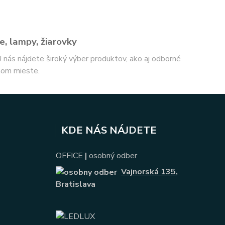
e, lampy, žiarovky
 U nás nájdete široký výber produktov, ako aj odborné
nom mieste.
KDE NÁS NÁJDETE
OFFICE
|
osobný odber
Vajnorská 135
,
Bratislava