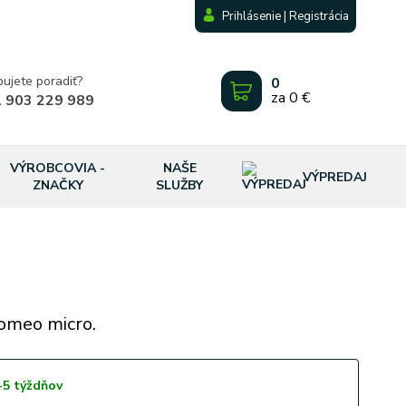
Prihlásenie | Registrácia
bujete poradiť?
0
za
0 €
 903 229 989
VÝROBCOVIA -
NAŠE
VÝPREDAJ
ZNAČKY
SLUŽBY
lomeo micro.
-5 týždňov