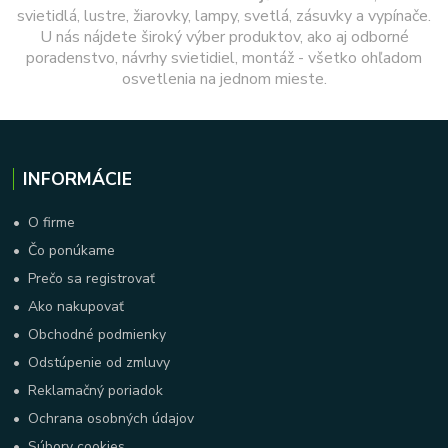
svietidlá, lustre, žiarovky, lampy, svetlá, zásuvky a vypínače.
U nás nájdete široký výber produktov, ako aj odborné
poradenstvo, návrhy svietidiel, montáž - všetko ohľadom
osvetlenia na jednom mieste.
INFORMÁCIE
•
O firme
•
Čo ponúkame
•
Prečo sa registrovať
•
Ako nakupovať
•
Obchodné podmienky
•
Odstúpenie od zmluvy
•
Reklamačný poriadok
•
Ochrana osobných údajov
•
Súbory cookies