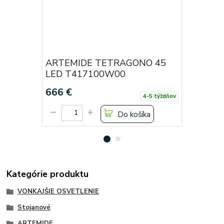
ARTEMIDE TETRAGONO 45
ARTEMI
LED T417100W00
Parete 
666 €
624 €
4-5 týždňov
Do košíka
Kategórie produktu
VONKAJŠIE OSVETLENIE
Stojanové
ARTEMIDE