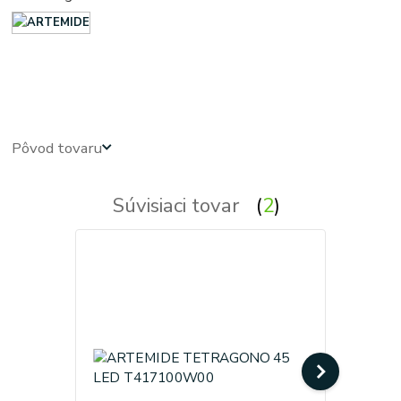
Exterierove svietidla - exterierove vonkajsie osvetlenie, svietidlo - vonkajsie svietidla - exterierove
vonkajsie svetla, svetlo, lampy - exterierova lampa
Pôvod tovaru
Súvisiaci tovar
2