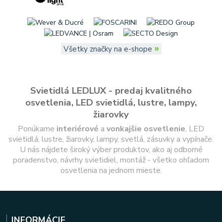
»
Všetky značky na e-shope
Svietidlá LEDLUX - predaj kvalitného
osvetlenia, LED svietidlá, lustre, lampy,
žiarovky
Ponúkame
interiérové
a
vonkajšie
osvetlenie
, LED
svietidlá, lustre, žiarovky, lampy, svetlá, zásuvky a vypínače.
U nás nájdete široký výber produktov, ako aj odborné
poradenstvo, návrhy svietidiel, montáž - všetko ohľadom
osvetlenia na jednom mieste.
INFORMÁCIE