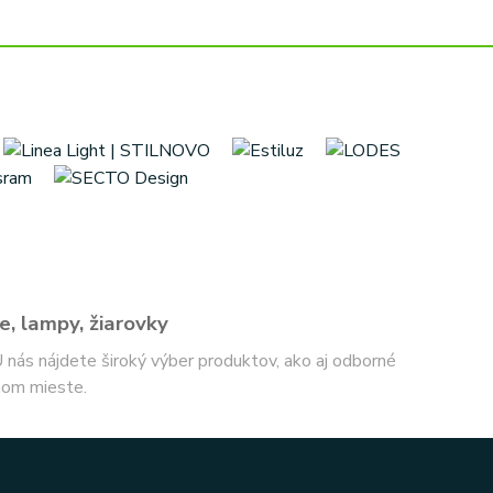
e, lampy, žiarovky
 U nás nájdete široký výber produktov, ako aj odborné
nom mieste.