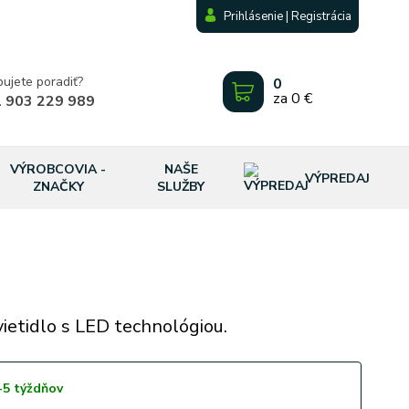
Prihlásenie | Registrácia
bujete poradiť?
0
za
0 €
 903 229 989
VÝROBCOVIA -
NAŠE
VÝPREDAJ
ZNAČKY
SLUŽBY
vietidlo s LED technológiou.
-5 týždňov