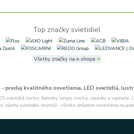
Top značky svietidiel
»
Všetky značky na e-shope
- predaj kvalitného osvetlenia, LED svietidlá, lustr
ED svietidlá, lustre, žiarovky, lampy, svetlá, zásuvky a vypínače.
o, návrhy svietidiel, montáž - všetko ohľadom osvetlenia na jed