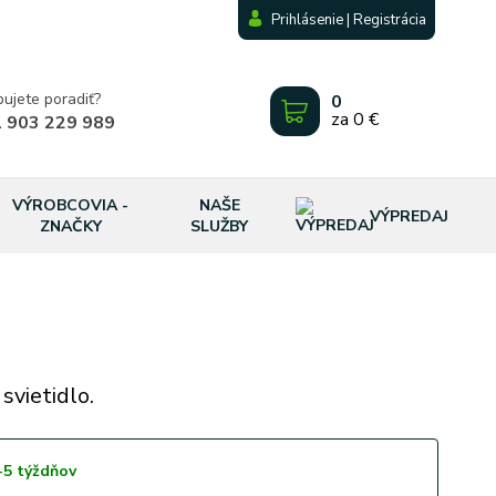
Prihlásenie | Registrácia
bujete poradiť?
0
za
0 €
 903 229 989
VÝROBCOVIA -
NAŠE
VÝPREDAJ
ZNAČKY
SLUŽBY
svietidlo.
-5 týždňov