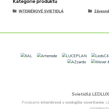
Kategórie produktu
INTERIÉROVÉ SVIETIDLÁ
Závesn
Svietidlá LEDLUX 
Ponúkame
interiérové
a
vonkajšie
osvetlenie
, L
poradenstv