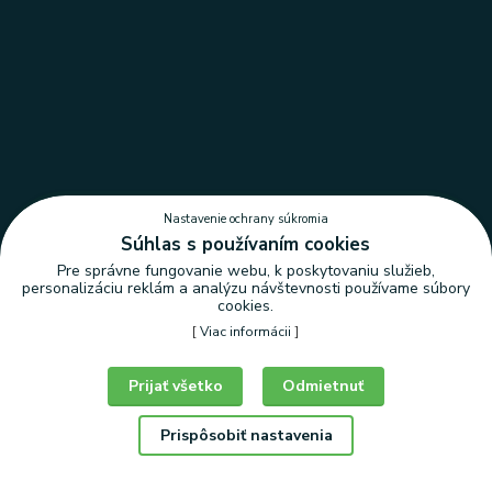
Nastavenie ochrany súkromia
Súhlas s používaním cookies
Pre správne fungovanie webu, k poskytovaniu služieb,
personalizáciu reklám a analýzu návštevnosti používame súbory
cookies.
[
Viac informácii
]
Nastavenie ochrany súkromia
Prijať všetko
Odmietnuť
Prispôsobiť nastavenia
© Copyright 2026 | LEDLUX, s.r.o.