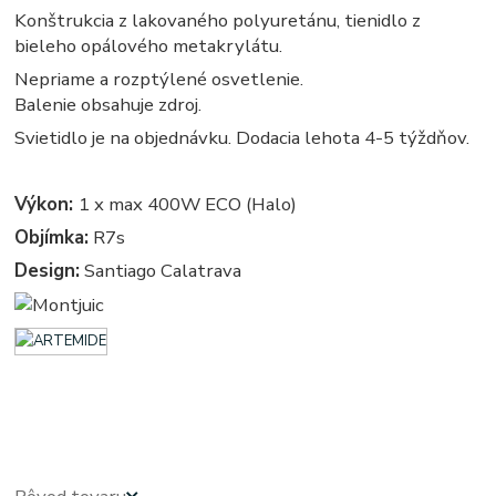
Konštrukcia z lakovaného polyuretánu, tienidlo z
bieleho opálového metakrylátu.
Nepriame a rozptýlené osvetlenie.
Balenie obsahuje zdroj.
Svietidlo je na objednávku. Dodacia lehota 4-5 týždňov.
Výkon:
1 x max 400W ECO (Halo)
Objímka:
R7s
Design:
Santiago Calatrava
stojate - stojata, stojace - stojaca, stojacie - stojacia, stojanova - stojanove, lampy - lampa, svietidlo -
svietidla, svetlo - svetla, osvetlenie