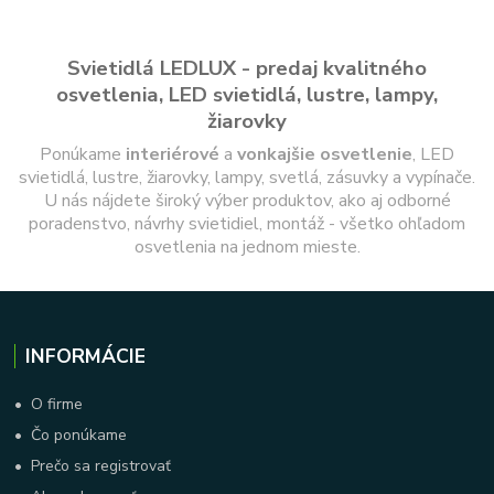
Svietidlá LEDLUX - predaj kvalitného
osvetlenia, LED svietidlá, lustre, lampy,
žiarovky
Ponúkame
interiérové
a
vonkajšie
osvetlenie
, LED
svietidlá, lustre, žiarovky, lampy, svetlá, zásuvky a vypínače.
U nás nájdete široký výber produktov, ako aj odborné
poradenstvo, návrhy svietidiel, montáž - všetko ohľadom
osvetlenia na jednom mieste.
INFORMÁCIE
•
O firme
•
Čo ponúkame
•
Prečo sa registrovať