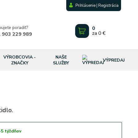
Prihlásenie | Registrácia
bujete poradiť?
0
za
0 €
 903 229 989
VÝROBCOVIA -
NAŠE
VÝPREDAJ
ZNAČKY
SLUŽBY
idlo.
-5 týždňov