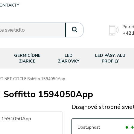
ONTAKTY
Potre
+421
GERMICÍDNE
LED
LED PÁSY, ALU
ŽIARIČE
ŽIAROVKY
PROFILY
D NET CIRCLE Soffitto 1594050App
Soffitto 1594050App
Dizajnové stropné sviet
Dostupnosť
4