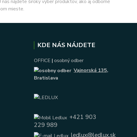
 U nás nájdete široký výber produktov, ako aj odborné
nom mieste.
KDE NÁS NÁJDETE
OFFICE
|
osobný odber
Vajnorská 135
,
Bratislava
+421 903
229 989
ledlux@ledlux.sk