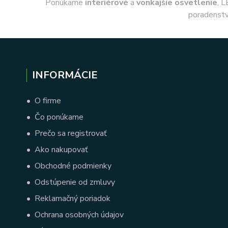
Ponúkame
interiérové
a
vonkajšie
osvetlenie
, L
poradenstv
INFORMÁCIE
•
O firme
•
Čo ponúkame
•
Prečo sa registrovať
•
Ako nakupovať
•
Obchodné podmienky
•
Odstúpenie od zmluvy
•
Reklamačný poriadok
•
Ochrana osobných údajov