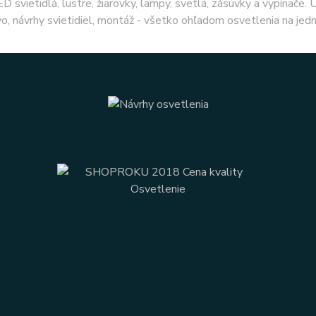
ED svietidlá, lustre, žiarovky, lampy, svetlá, zásuvky a vypínače.
o, návrhy svietidiel, montáž - všetko ohľadom osvetlenia na jed