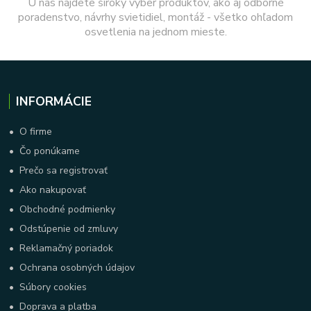
U nás nájdete široký výber produktov, ako aj odborné
poradenstvo, návrhy svietidiel, montáž - všetko ohľadom
osvetlenia na jednom mieste.
INFORMÁCIE
•
O firme
•
Čo ponúkame
•
Prečo sa registrovať
•
Ako nakupovať
•
Obchodné podmienky
•
Odstúpenie od zmluvy
•
Reklamačný poriadok
•
Ochrana osobných údajov
•
Súbory cookies
•
Doprava a platba