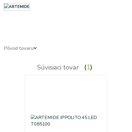
Exterierove svietidla - exterierove vonkajsie osvetlenie, svietidlo - vonkajsie svietidla - exterierove
vonkajsie svetla, svetlo, lampy - exterierova lampa
Pôvod tovaru
Súvisiaci tovar
1