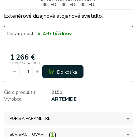
Exteriérové dizajnové stojanové svietidlo.
Dostupnosť
4-5 týždňov
1 266 €
1 029,27 €
bez DPH
Do košíka
Číslo produktu:
2151
Výrobca:
ARTEMIDE
POPIS A PARAMETRE
1
SÚVISIACI TOVAR