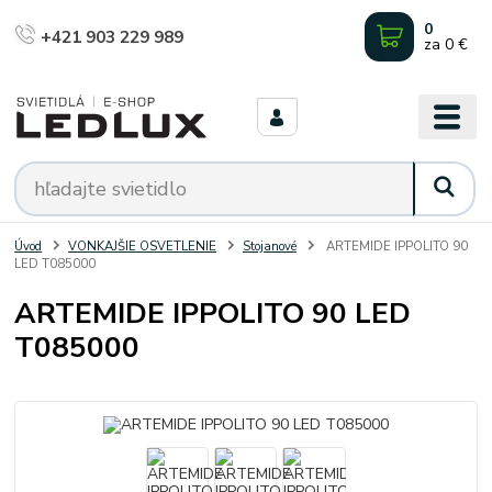
0
+421 903 229 989
za
0 €
Úvod
VONKAJŠIE OSVETLENIE
Stojanové
ARTEMIDE IPPOLITO 90
LED T085000
ARTEMIDE IPPOLITO 90 LED
T085000