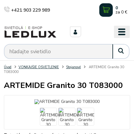
0
+421 903 229 989
za
0 €
Úvod
VONKAJŠIE OSVETLENIE
Stojanové
ARTEMIDE Granito 30
T083000
ARTEMIDE Granito 30 T083000