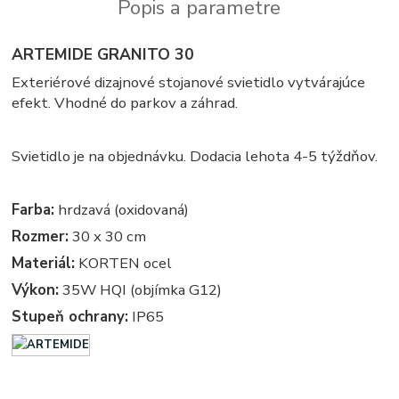
Popis a parametre
ARTEMIDE GRANITO 30
Exteriérové dizajnové stojanové svietidlo vytvárajúce
efekt. Vhodné do parkov a záhrad.
Svietidlo je na objednávku. Dodacia lehota 4-5 týždňov.
Farba:
hrdzavá (oxidovaná)
Rozmer:
30 x 30 cm
Materiál:
KORTEN ocel
Výkon:
35W HQI (objímka G12)
Stupeň ochrany:
IP65
Exterierove svietidla - exterierove vonkajsie osvetlenie, svietidlo - vonkajsie svietidla - exterierove
vonkajsie svetla, svetlo, lampy - exterierova lampa