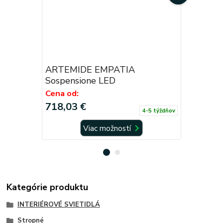
ARTEMIDE EMPATIA
ARTEMID
Sospensione LED
LED
Cena od:
Cena od:
718,03 €
727,87 
4-5 týždňov
Viac možností
Kategórie produktu
INTERIÉROVÉ SVIETIDLÁ
Stropné