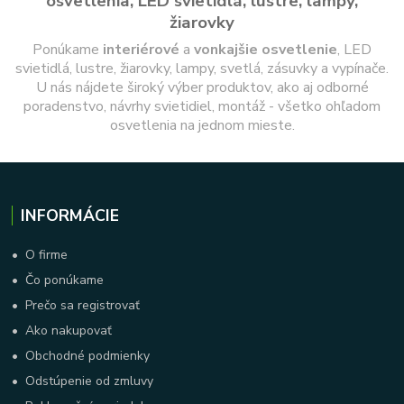
osvetlenia, LED svietidlá, lustre, lampy,
žiarovky
Ponúkame
interiérové
a
vonkajšie
osvetlenie
, LED
svietidlá, lustre, žiarovky, lampy, svetlá, zásuvky a vypínače.
U nás nájdete široký výber produktov, ako aj odborné
poradenstvo, návrhy svietidiel, montáž - všetko ohľadom
osvetlenia na jednom mieste.
INFORMÁCIE
•
O firme
•
Čo ponúkame
•
Prečo sa registrovať
•
Ako nakupovať
•
Obchodné podmienky
•
Odstúpenie od zmluvy