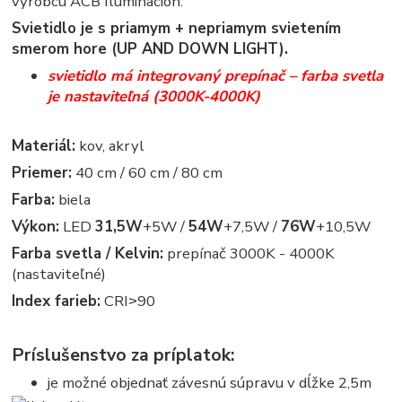
výrobcu ACB Iluminacion.
Svietidlo je s priamym + nepriamym svietením
smerom hore (UP AND DOWN LIGHT).
svietidlo má integrovaný prepínač – farba svetla
je nastaviteľná (3000K-4000K)
Materiál:
kov, akryl
Priemer:
40 cm / 60 cm / 80 cm
Farba:
biela
Výkon:
LED
31,5W
+5W /
54W
+7,5W /
76W
+10,5W
Farba svetla / Kelvin:
prepínač 3000K - 4000K
(nastaviteľné)
Index farieb:
CRI˃90
Príslušenstvo za príplatok:
je možné objednať závesnú súpravu v dĺžke 2,5m