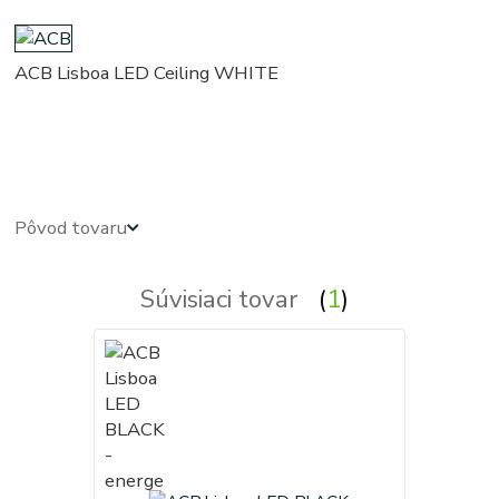
ACB Lisboa LED Ceiling WHITE
kruhove, okruhle, kruhova, okruhla, kruh, kruhy, svietidla, svietidlo, lampa, lampy, osvetlenie, svetlo,
svetla
Pôvod tovaru
Súvisiaci tovar
1