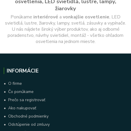
osvetlenia, LED svietidlá, lustre, lampy,
žiarovky
Ponúkame
interiérové
a
vonkajšie
osvetlenie
, LED
svietidlá, lustre, žiarovky, lampy, svetlá, zásuvky a vypínače.
U nás nájdete široký výber produktov, ako aj odborné
poradenstvo, návrhy svietidiel, montáž - všetko ohľadom
osvetlenia na jednom mieste.
INFORMÁCIE
•
O firme
•
Čo ponúkame
•
Prečo sa registrovať
•
Ako nakupovať
•
Obchodné podmienky
•
Odstúpenie od zmluvy